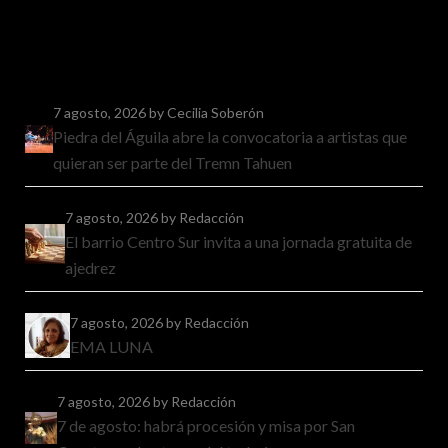
7 agosto, 2026
by Cecilia Soberón
Piedra del Águila abre la convocatoria a artistas que
quieran ser parte del Tremn Tahuen
7 agosto, 2026
by Redacción
El barrio Centro Sur invita a una jornada gratuita de
ajedrez
7 agosto, 2026
by Redacción
EMA LUNA
7 agosto, 2026
by Redacción
7 de agosto: habrá procesión y misa por San