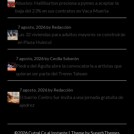
Abusivo: Halliburton presiona a pymes a aceptar la
baja del 23% en sus contratos en Vaca Muerta
7 agosto, 2026
by Redacción
Las 32 viviendas para adultos mayores se construirán
en Plaza Huincul
7 agosto, 2026
by Cecilia Soberón
Piedra del Águila abre la convocatoria a artistas que
quieran ser parte del Tremn Tahuen
7 agosto, 2026
by Redacción
El barrio Centro Sur invita a una jornada gratuita de
ajedrez
©2026 Cutral Co al Instante
| Theme by
SuperbThemes