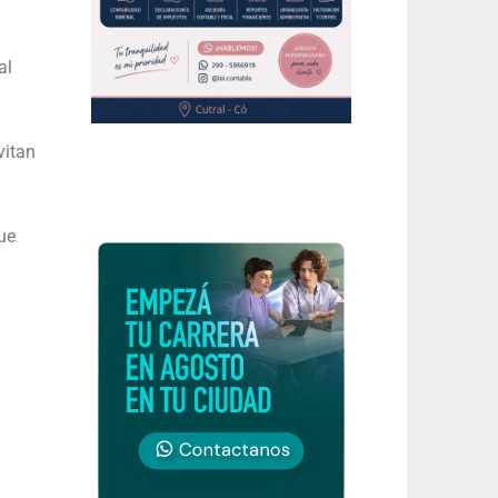
al
vitan
ue