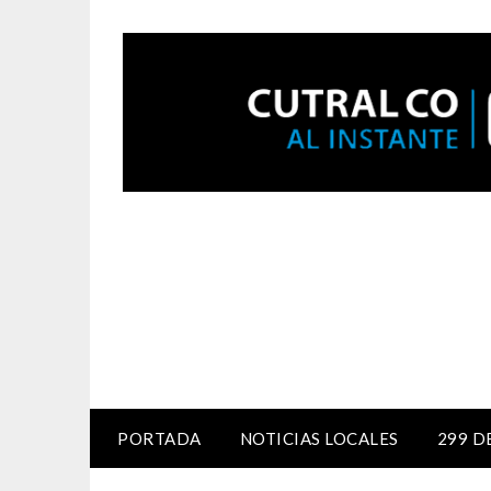
PORTADA
NOTICIAS LOCALES
299 D