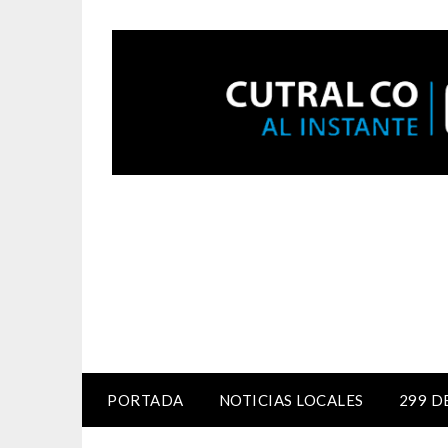
PORTADA
NOTICIAS LOCALES
299 D