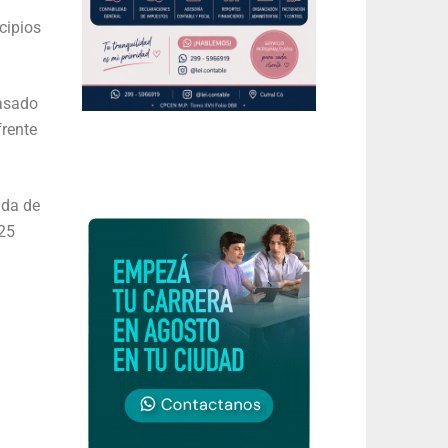
cipios
pasado
frente
nda de
,25