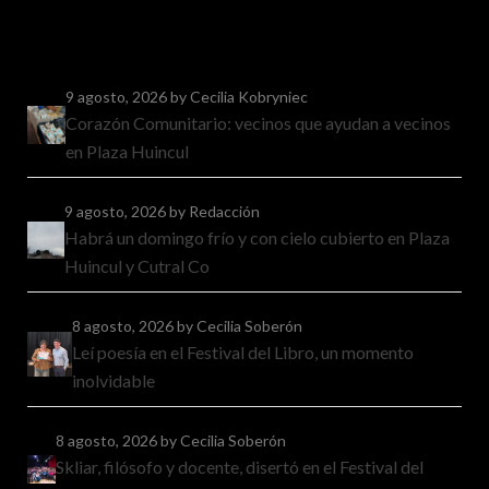
9 agosto, 2026
by Cecilia Kobryniec
Corazón Comunitario: vecinos que ayudan a vecinos
en Plaza Huincul
9 agosto, 2026
by Redacción
Habrá un domingo frío y con cielo cubierto en Plaza
Huincul y Cutral Co
8 agosto, 2026
by Cecilia Soberón
Leí poesía en el Festival del Libro, un momento
inolvidable
8 agosto, 2026
by Cecilia Soberón
Skliar, filósofo y docente, disertó en el Festival del