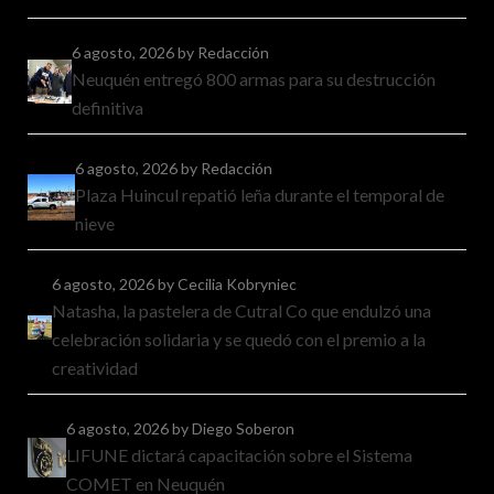
6 agosto, 2026
by Redacción
Neuquén entregó 800 armas para su destrucción
definitiva
6 agosto, 2026
by Redacción
Plaza Huincul repatió leña durante el temporal de
nieve
6 agosto, 2026
by Cecilia Kobryniec
Natasha, la pastelera de Cutral Co que endulzó una
celebración solidaria y se quedó con el premio a la
creatividad
6 agosto, 2026
by Diego Soberon
LIFUNE dictará capacitación sobre el Sistema
COMET en Neuquén