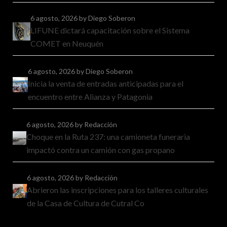
6 agosto, 2026
by Diego Soberon
LIFUNE dictará capacitación sobre el Sistema
COMET en Neuquén
6 agosto, 2026
by Diego Soberon
Inicia la venta de entradas anticipadas para el
encuentro entre Alianza y Patagonia
6 agosto, 2026
by Redacción
Choque en la Ruta 237: una camioneta funeraria
impactó contra un camión con gas propano
6 agosto, 2026
by Redacción
Abrieron las inscripciones para los talleres culturales
de la Casa de Cultura de Cutral Co