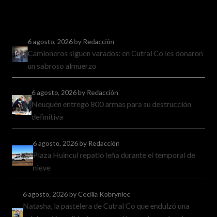
6 agosto, 2026
by Redacción
Camioneros siguen varados: en Cutral Co les donaron
un sabroso almuerzo
6 agosto, 2026
by Redacción
Neuquén entregó 800 armas para su destrucción
definitiva
6 agosto, 2026
by Redacción
Plaza Huincul repatió leña durante el temporal de
nieve
6 agosto, 2026
by Cecilia Kobryniec
Natasha, la pastelera de Cutral Co que endulzó una