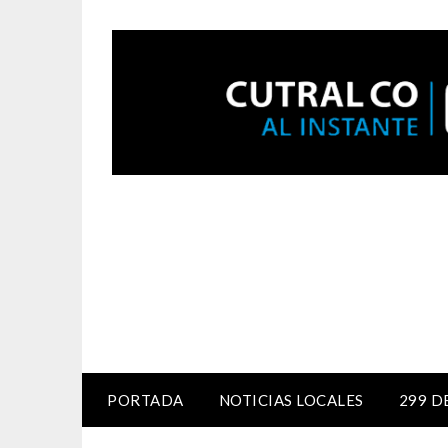
PORTADA
NOTICIAS LOCALES
299 D