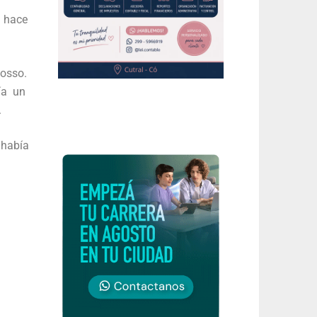
a hace
Posso.
bía un
.
 había