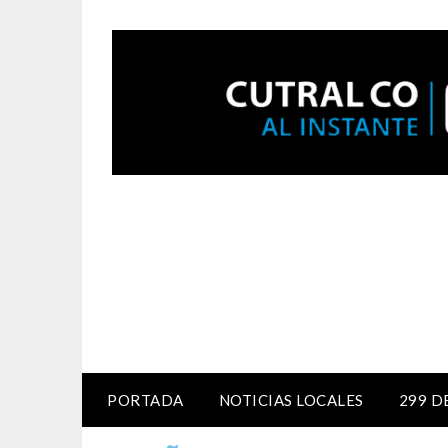
PORTADA
NOTICIAS LOCALES
299 D