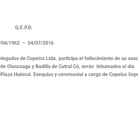
Q.E.P.D.
/04/1962 – 04/07/2016
Delegados de
Copelco
Ltda. participa el fallecimiento de su aso
 de Olascoaga y Badilla de Cutral Có, serán inhumados el día
e Plaza Huincul. Exequias y ceremonial a cargo de Copelco Sepe