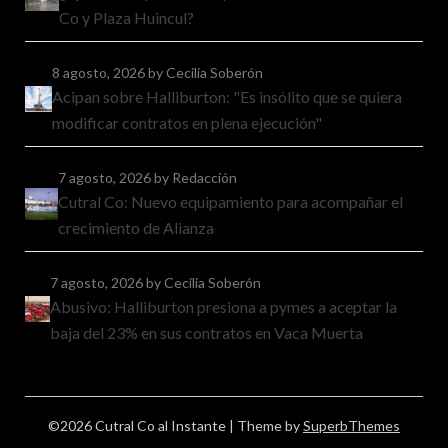
Co y Plaza Huincul?
8 agosto, 2026
by Cecilia Soberón
Acipan sobre Halliburton: "Es insólito que se quiera
modificar contratos en plena ejecución"
7 agosto, 2026
by Redacción
Cutral Co: Nuevo equipamiento para acompañar el
crecimiento de Alianza
7 agosto, 2026
by Cecilia Soberón
Abusivo: Halliburton presiona a pymes a aceptar la
baja del 23% en sus contratos en Vaca Muerta
©2026 Cutral Co al Instante
| Theme by
SuperbThemes