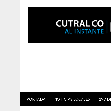
PORTADA
NOTICIAS LOCALES
299 D