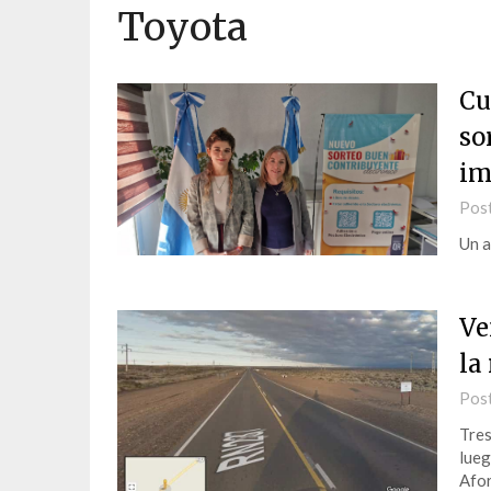
Toyota
Cu
so
im
Pos
Un a
Ve
la
Pos
Tres
lueg
Afor