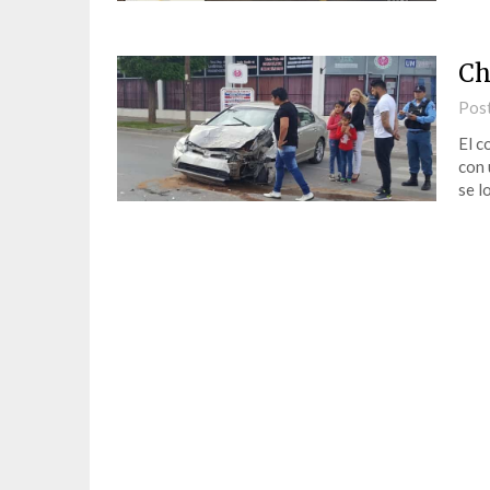
Ch
Pos
El c
con 
se l