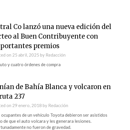
tral Co lanzó una nueva edición del
rteo al Buen Contribuyente con
portantes premios
ted on
25 abril, 2025
by
Redacción
uto y cuatro órdenes de compra
nían de Bahía Blanca y volcaron en
 ruta 237
ted on
29 enero, 2018
by
Redacción
 ocupantes de un vehículo Toyota debieron ser asistidos
o de que el auto volcara y les generara lesiones.
tunadamente no fueron de gravedad.