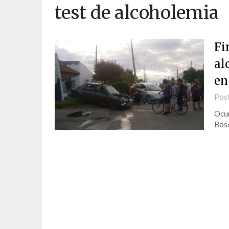
test de alcoholemia
Fi
al
en
Pos
Ocur
Bos