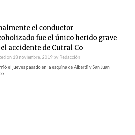
nalmente el conductor
coholizado fue el único herido grave
 el accidente de Cutral Co
ted on
18 noviembre, 2019
by
Redacción
rió el jueves pasado en la esquina de Alberdi y San Juan
co