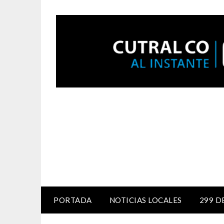
PORTADA
NOTICIAS LOCALES
299 D