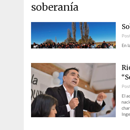
soberanía
So
Pos
En l
​R
“S
Pos
El a
naci
char
Inge