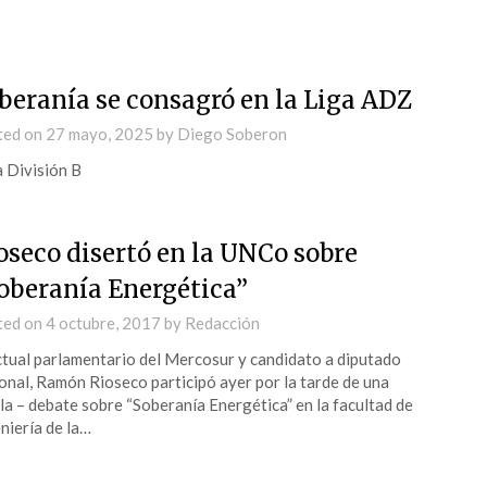
beranía se consagró en la Liga ADZ
ted on
27 mayo, 2025
by
Diego Soberon
a División B
ioseco disertó en la UNCo sobre
oberanía Energética”
ted on
4 octubre, 2017
by
Redacción
ctual parlamentario del Mercosur y candidato a diputado
onal, Ramón Rioseco participó ayer por la tarde de una
la – debate sobre “Soberanía Energética” en la facultad de
niería de la…