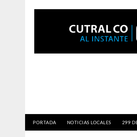
PORTADA
NOTICIAS LOCALES
299 D