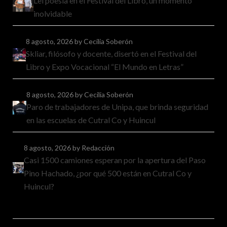
Leí poesía en el Festival del Libro, un momento
inolvidable
8 agosto, 2026
by Cecilia Soberón
Skliar, filósofo y docente, disertó en el Festival del
Libro y Expo Vocacional “El Mundo en Letras”
8 agosto, 2026
by Cecilia Soberón
Paro de trabajadores de Unipa, que brinda seguridad
en las escuelas de Cutral Co y Huincul
8 agosto, 2026
by Redacción
Casi 1500 camiones esperan por la apertura del Paso
Pino Hachado, ¿por qué 500 están en Cutral Co y
Huincul?