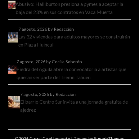
Abusivo: Halliburton presiona a pymes a aceptar la
baja del 23% en sus contratos en Vaca Muerta
7 agosto, 2026
by Redacción
Las 32 viviendas para adultos mayores se construirán
en Plaza Huincul
7 agosto, 2026
by Cecilia Soberón
Piedra del Águila abre la convocatoria a artistas que
quieran ser parte del Tremn Tahuen
7 agosto, 2026
by Redacción
El barrio Centro Sur invita a una jornada gratuita de
ajedrez
©2026 Cutral Co al Instante
| Theme by
SuperbThemes