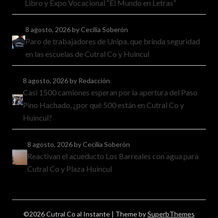
Libro y Expo Vocacional “El Mundo en Letras”
8 agosto, 2026
by Cecilia Soberón
Paro de trabajadores de Unipa, que brinda seguridad
en las escuelas de Cutral Co y Huincul
8 agosto, 2026
by Redacción
Casi 1500 camiones esperan por la apertura del Paso
Pino Hachado, ¿por qué 500 están en Cutral Co y
Huincul?
8 agosto, 2026
by Cecilia Soberón
Reactivan el acueducto Los Barreales con agua para
Cutral Co y Plaza Huincul
©2026 Cutral Co al Instante
| Theme by
SuperbThemes