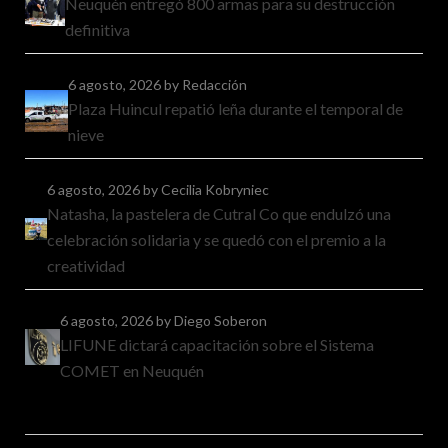
Neuquén entregó 800 armas para su destrucción
definitiva
6 agosto, 2026
by Redacción
Plaza Huincul repatió leña durante el temporal de
nieve
6 agosto, 2026
by Cecilia Kobryniec
Natasha, la pastelera de Cutral Co que endulzó una
celebración solidaria y se quedó con el premio a la
creatividad
6 agosto, 2026
by Diego Soberon
LIFUNE dictará capacitación sobre el Sistema
COMET en Neuquén