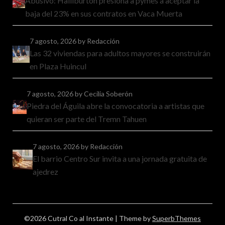
Abusivo: Halliburton presiona a pymes a aceptar la
baja del 23% en sus contratos en Vaca Muerta
7 agosto, 2026
by Redacción
Las 32 viviendas para adultos mayores se construirán
en Plaza Huincul
7 agosto, 2026
by Cecilia Soberón
Piedra del Águila abre la convocatoria a artistas que
quieran ser parte del Tremn Tahuen
7 agosto, 2026
by Redacción
El barrio Centro Sur invita a una jornada gratuita de
ajedrez
©2026 Cutral Co al Instante
| Theme by
SuperbThemes