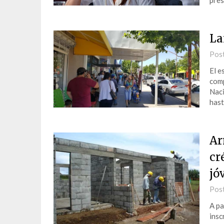
pres
La
Pos
El e
comp
Naci
has
Ar
cr
jó
Pos
A pa
insc