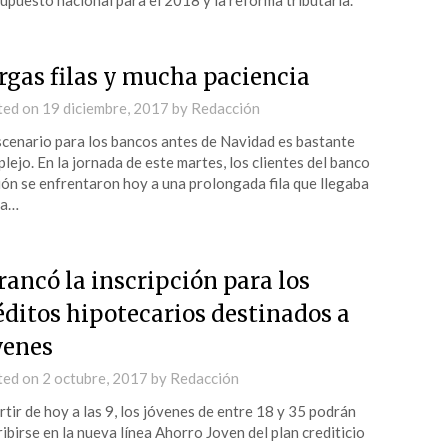
upuesto nacional para el 2018 y la reforma tributaria.
rgas filas y mucha paciencia
ted on
19 diciembre, 2017
by
Redacción
scenario para los bancos antes de Navidad es bastante
lejo. En la jornada de este martes, los clientes del banco
ón se enfrentaron hoy a una prolongada fila que llegaba
ta…
rancó la inscripción para los
éditos hipotecarios destinados a
venes
ted on
2 octubre, 2017
by
Redacción
rtir de hoy a las 9, los jóvenes de entre 18 y 35 podrán
ribirse en la nueva línea Ahorro Joven del plan crediticio