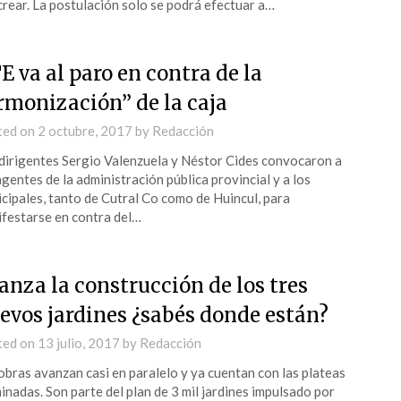
rear. La postulación solo se podrá efectuar a…
E va al paro en contra de la
rmonización” de la caja
ted on
2 octubre, 2017
by
Redacción
dirigentes Sergio Valenzuela y Néstor Cides convocaron a
agentes de la administración pública provincial y a los
cipales, tanto de Cutral Co como de Huincul, para
festarse en contra del…
anza la construcción de los tres
evos jardines ¿sabés donde están?
ted on
13 julio, 2017
by
Redacción
obras avanzan casi en paralelo y ya cuentan con las plateas
inadas. Son parte del plan de 3 mil jardines impulsado por