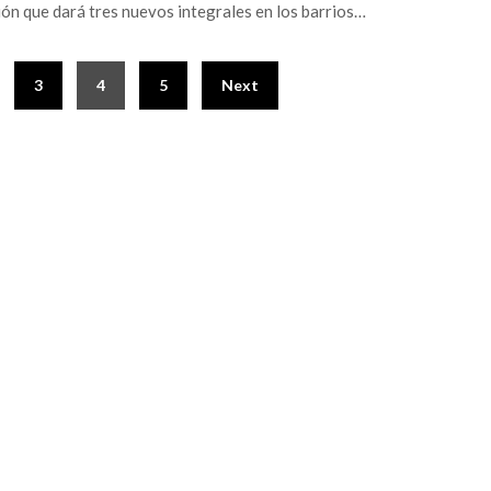
ón que dará tres nuevos integrales en los barrios…
3
4
5
Next