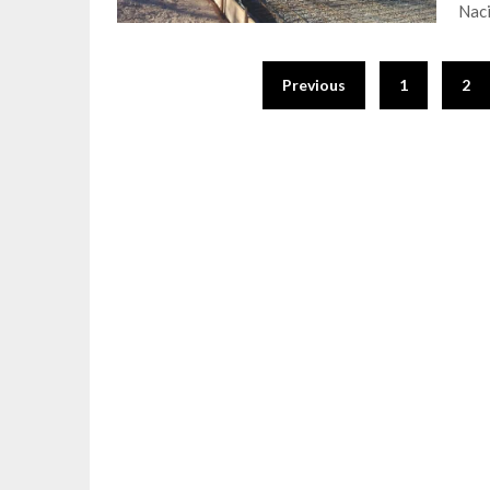
Naci
Previous
1
2