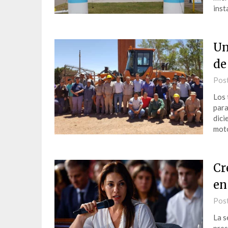
inst
Un
de
Pos
Los 
para
dici
moto
Cr
en
Pos
La s