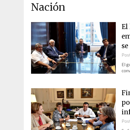
Nación
El
em
se
Pos
El g
conv
Fi
po
in
Pos