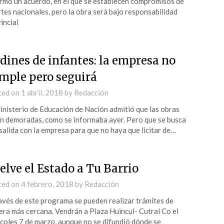
irmó un acuerdo, en el que se establecen compromisos de
tes nacionales, pero la obra será bajo responsabilidad
incial
rdines de infantes: la empresa no
mple pero seguirá
ted on
1 abril, 2018
by
Redacción
inisterio de Educación de Nación admitió que las obras
n demoradas, como se informaba ayer. Pero que se busca
salida con la empresa para que no haya que licitar de…
elve el Estado a Tu Barrio
ted on
4 febrero, 2018
by
Redacción
avés de este programa se pueden realizar trámites de
ra más cercana. Vendrán a Plaza Huincul- Cutral Co el
coles 7 de marzo, aunque no se difundió dónde se