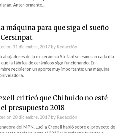
alarán. Anteriormente…
a máquina para que siga el sueño
 Cersinpat
ted on
31 diciembre, 2017
by
Redacción
trabajadores de la ex cerámica Stefani se esmeran cada día
 que la fábrica de cerámicos siga funcionando. En
embre recibieron un aporte muy importante: una máquina
niveladora.
exell criticó que Chihuido no esté
 el presupuesto 2018
ted on
28 diciembre, 2017
by
Redacción
enadora del MPN, Lucila Crexell habló sobre el proyecto de