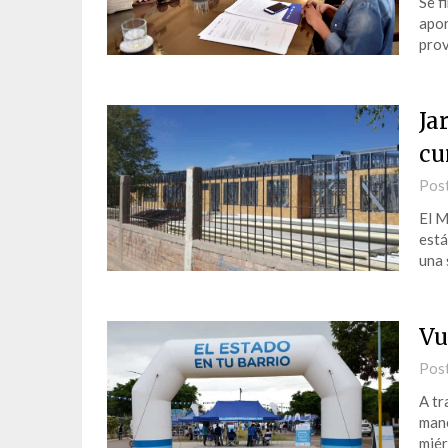
Se f
apor
prov
Ja
cu
Pos
El M
está
una 
Vu
Pos
A tr
mane
miér