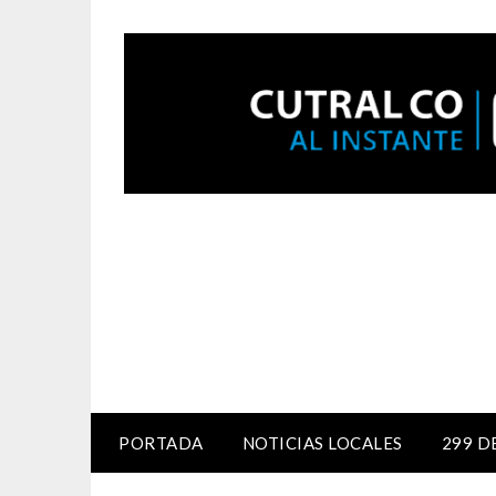
PORTADA
NOTICIAS LOCALES
299 D