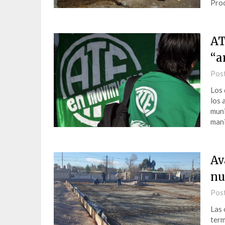
Proc
AT
“a
Pos
Los 
los 
muni
mani
Av
nu
Pos
Las 
term