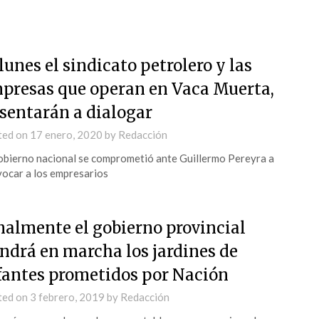
 lunes el sindicato petrolero y las
presas que operan en Vaca Muerta,
 sentarán a dialogar
ted on
17 enero, 2020
by
Redacción
obierno nacional se comprometió ante Guillermo Pereyra a
ocar a los empresarios
nalmente el gobierno provincial
ndrá en marcha los jardines de
fantes prometidos por Nación
ted on
3 febrero, 2019
by
Redacción