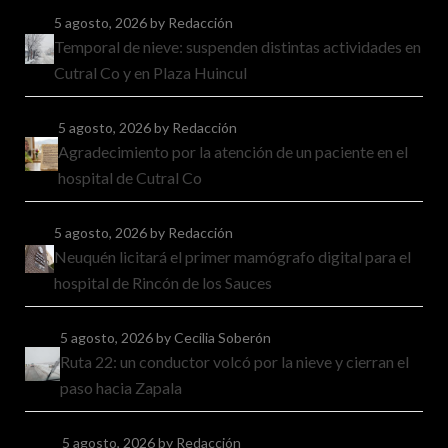
5 agosto, 2026
by Redacción
Temporal de nieve: suspenden distintas actividades en
Cutral Co y en Plaza Huincul
5 agosto, 2026
by Redacción
Agradecimiento por la atención de un paciente en el
hospital de Cutral Co
5 agosto, 2026
by Redacción
Neuquén licitará el primer mamógrafo digital para el
hospital de Rincón de los Sauces
5 agosto, 2026
by Cecilia Soberón
Ruta 22: un conductor volcó por la nieve y cierran el
paso hacia Zapala
5 agosto, 2026
by Redacción