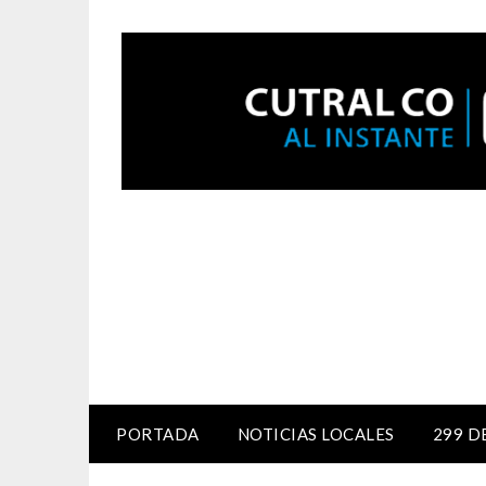
PORTADA
NOTICIAS LOCALES
299 D