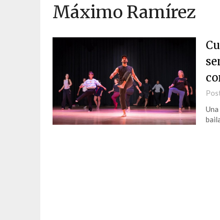
Máximo Ramírez
Cu
se
co
Pos
Una 
bail