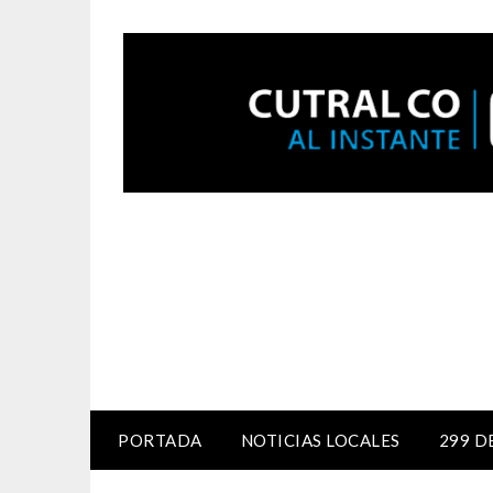
PORTADA
NOTICIAS LOCALES
299 D