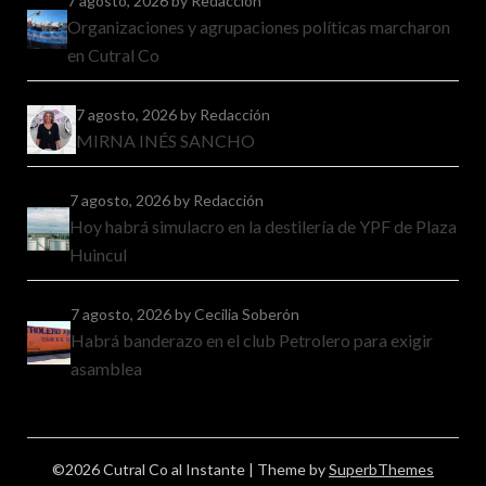
7 agosto, 2026
by Redacción
Organizaciones y agrupaciones políticas marcharon
en Cutral Co
7 agosto, 2026
by Redacción
MIRNA INÉS SANCHO
7 agosto, 2026
by Redacción
Hoy habrá simulacro en la destilería de YPF de Plaza
Huincul
7 agosto, 2026
by Cecilia Soberón
Habrá banderazo en el club Petrolero para exigir
asamblea
©2026 Cutral Co al Instante
| Theme by
SuperbThemes