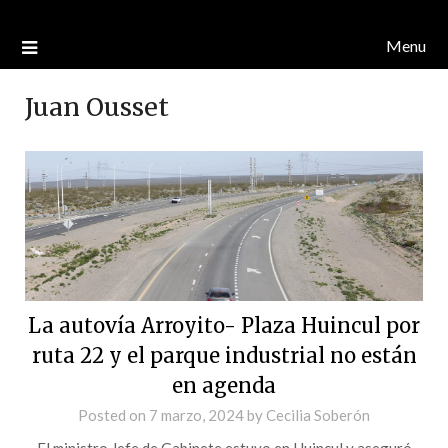
Menu
Juan Ousset
La autovía Arroyito- Plaza Huincul por
ruta 22 y el parque industrial no están
en agenda
Posted on
7 marzo, 2024
by
Cecilia Soberón
El ministro Jefe de Gabinete estuvo en Huincul y aseguró