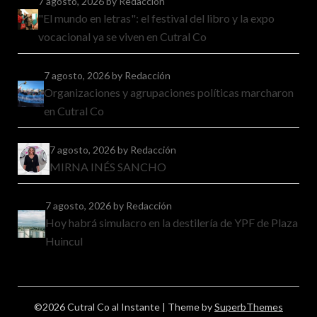
7 agosto, 2026
by Redacción
"El mundo en letras": el festival del libro y la expo
vocacional ya se viven en Cutral Co
7 agosto, 2026
by Redacción
Organizaciones y agrupaciones políticas marcharon
en Cutral Co
7 agosto, 2026
by Redacción
MIRNA INÉS SANCHO
7 agosto, 2026
by Redacción
Hoy habrá simulacro en la destilería de YPF de Plaza
Huincul
©2026 Cutral Co al Instante
| Theme by
SuperbThemes