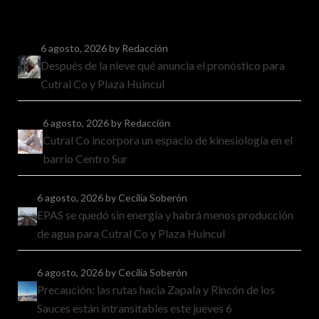
6 agosto, 2026
by Redacción
Después de la nieve qué anuncia el pronóstico para
Cutral Co y Plaza Huincul
6 agosto, 2026
by Redacción
Cutral Co incorpora un espacio de kinesiología en el
barrio Centro Sur
6 agosto, 2026
by Cecilia Soberón
EPAS se quedó sin energía y habrá menos producción
de agua para Cutral Co y Plaza Huincul
6 agosto, 2026
by Cecilia Soberón
Precaución: las rutas hacia Zapala y Rincón de los
Sauces están intransitables este jueves 6