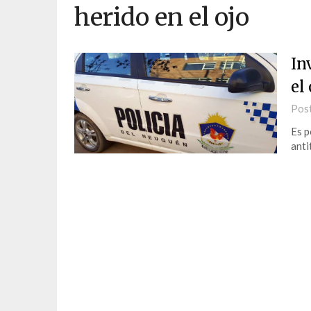
herido en el ojo
In
el 
Pos
Es p
anti