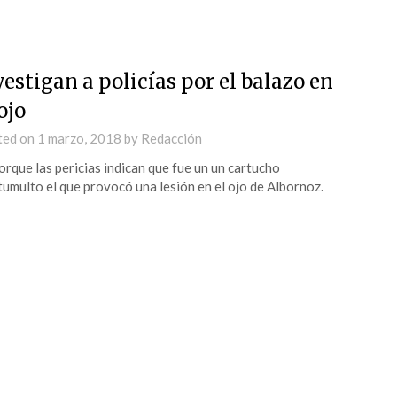
vestigan a policías por el balazo en
ojo
ted on
1 marzo, 2018
by
Redacción
orque las pericias indican que fue un un cartucho
tumulto el que provocó una lesión en el ojo de Albornoz.