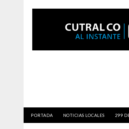
PORTADA
NOTICIAS LOCALES
299 D