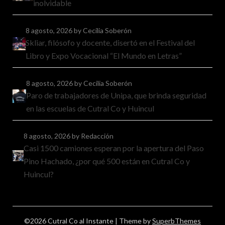
inolvidable
8 agosto, 2026
by Cecilia Soberón
Skliar, filósofo y docente, disertó en el Festival del
Libro y Expo Vocacional “El Mundo en Letras”
8 agosto, 2026
by Cecilia Soberón
Paro de trabajadores de Unipa, que brinda seguridad
en las escuelas de Cutral Co y Huincul
8 agosto, 2026
by Redacción
Casi 1500 camiones esperan por la apertura del Paso
Pino Hachado, ¿por qué 500 están en Cutral Co y
Huincul?
©2026 Cutral Co al Instante
| Theme by
SuperbThemes