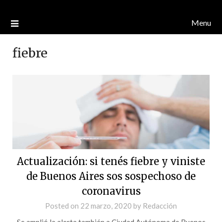
Menu
fiebre
Actualización: si tenés fiebre y viniste
de Buenos Aires sos sospechoso de
coronavirus
Posted on
22 marzo, 2020
by
Redacción
Se amplió la alerta también a Ciudad Autónoma de Buenos