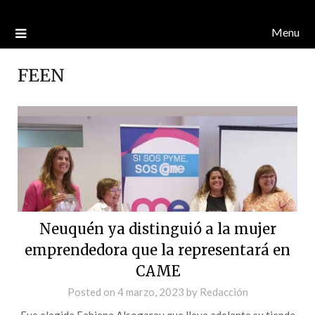
Menu
FEEN
Neuquén ya distinguió a la mujer
emprendedora que la representará en
CAME
Posted on
4 marzo, 2023
by
Redacción
Fue elegida Fabiana Alsogaray que lleva adelante su tienda