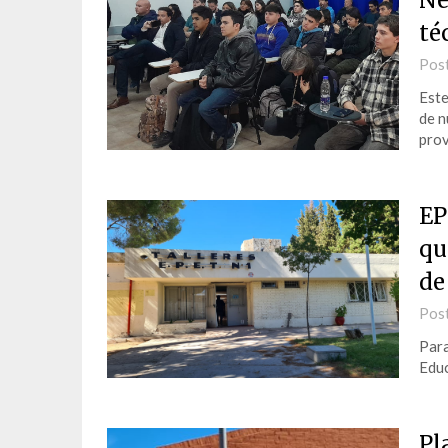
Ne
té
Pos
Este
de n
prov
EP
qu
de
Pos
Para
Educ
Pl