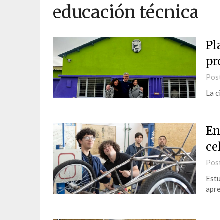
educación técnica
Pl
pr
Pos
La c
En
ce
Pos
Estu
apre