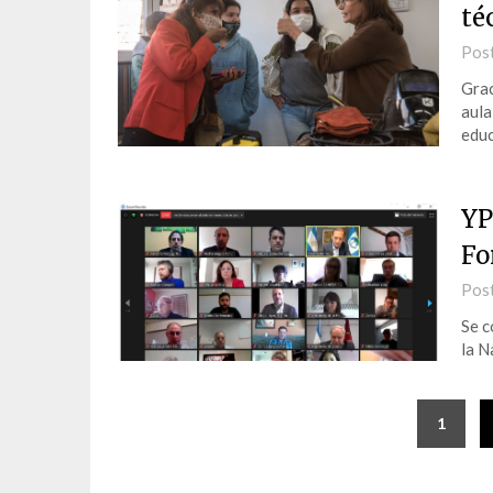
té
Pos
Grac
aula
educ
YP
Fo
Pos
Se c
la N
1