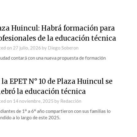
aza Huincul: Habrá formación para
ofesionales de la educación técnica
ted on
27 julio, 2026
by
Diego Soberon
iudad contará con una nueva propuesta de formación
 la EPET N° 10 de Plaza Huincul se
lebró la educación técnica
ted on
14 noviembre, 2025
by
Redacción
diantes de 1° a 6° año compartieron con sus familias lo
ndido a lo largo de este 2025.