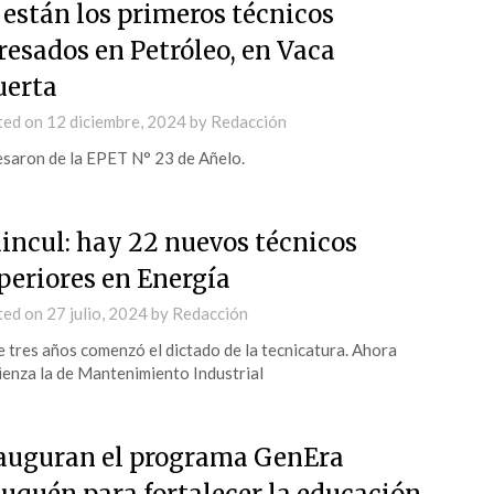
 están los primeros técnicos
resados en Petróleo, en Vaca
erta
ted on
12 diciembre, 2024
by
Redacción
saron de la EPET N° 23 de Añelo.
incul: hay 22 nuevos técnicos
periores en Energía
ted on
27 julio, 2024
by
Redacción
 tres años comenzó el dictado de la tecnicatura. Ahora
enza la de Mantenimiento Industrial
auguran el programa GenEra