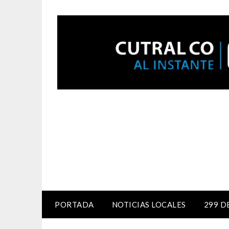
PORTADA
NOTICIAS LOCALES
299 D