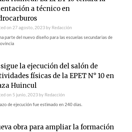
ientación a técnico en
drocarburos
ted on
27 agosto, 2023
by
Redacción
a parte del nuevo diseño para las escuelas secundarias de
rovincia
 sigue la ejecución del salón de
tividades físicas de la EPET N° 10 en
aza Huincul
ted on
5 junio, 2023
by
Redacción
lazo de ejecución fue estimado en 240 días.
eva obra para ampliar la formación