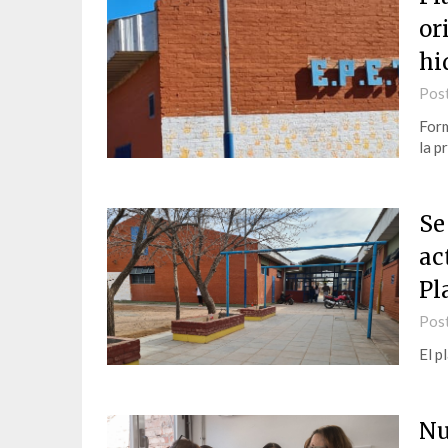
or
hi
Pos
Form
la p
Se
ac
Pl
Pos
El p
Nu