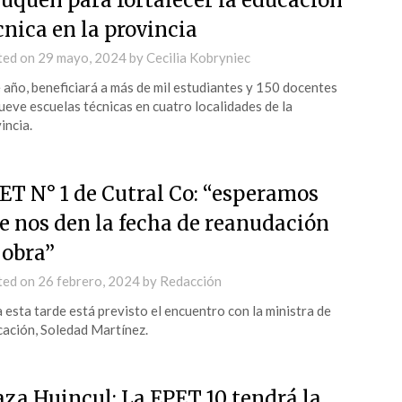
uquén para fortalecer la educación
cnica en la provincia
ted on
29 mayo, 2024
by
Cecilia Kobryniec
 año, beneficiará a más de mil estudiantes y 150 docentes
ueve escuelas técnicas en cuatro localidades de la
incia.
ET N° 1 de Cutral Co: “esperamos
e nos den la fecha de reanudación
 obra”
ted on
26 febrero, 2024
by
Redacción
 esta tarde está previsto el encuentro con la ministra de
ación, Soledad Martínez.
aza Huincul: La EPET 10 tendrá la