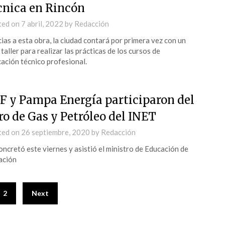
cnica en Rincón
ted on
7 abril, 2022
by
Redacción
ias a esta obra, la ciudad contará por primera vez con un
 taller para realizar las prácticas de los cursos de
ación técnico profesional.
F y Pampa Energía participaron del
ro de Gas y Petróleo del INET
ted on
26 septiembre, 2020
by
Redacción
oncretó este viernes y asistió el ministro de Educación de
ación
2
Next