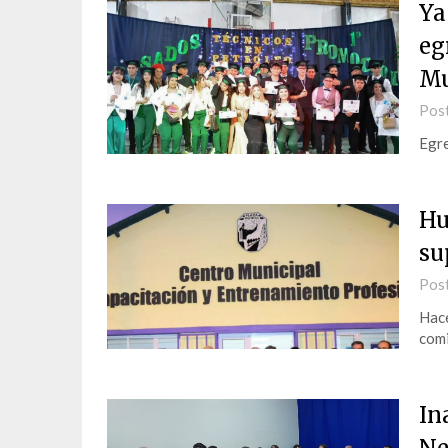
Ya
eg
Mu
Pos
Egre
Hu
su
Pos
Hace
comi
In