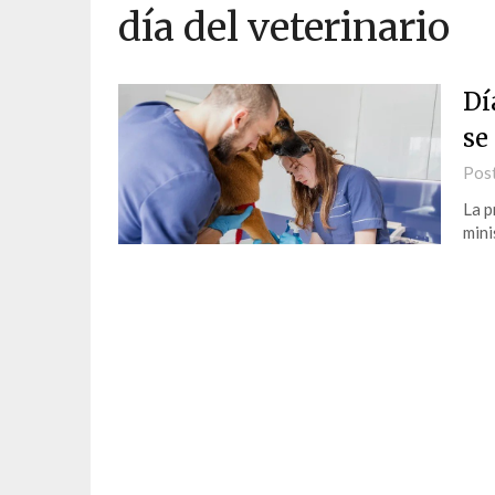
día del veterinario
Dí
se
Pos
La p
mini