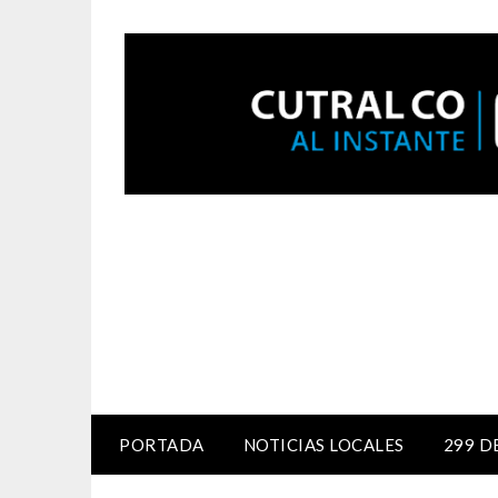
PORTADA
NOTICIAS LOCALES
299 D