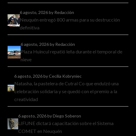
6 agosto, 2026
by Redacción
Neuquén entregó 800 armas para su destrucción
definitiva
6 agosto, 2026
by Redacción
Plaza Huincul repatió leña durante el temporal de
nieve
6 agosto, 2026
by Cecilia Kobryniec
Natasha, la pastelera de Cutral Co que endulzó una
celebración solidaria y se quedó con el premio a la
creatividad
6 agosto, 2026
by Diego Soberon
LIFUNE dictará capacitación sobre el Sistema
COMET en Neuquén