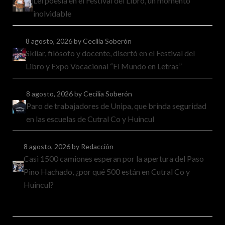
Leí poesía en el Festival del Libro, un momento
inolvidable
8 agosto, 2026
by Cecilia Soberón
Skliar, filósofo y docente, disertó en el Festival del
Libro y Expo Vocacional “El Mundo en Letras”
8 agosto, 2026
by Cecilia Soberón
Paro de trabajadores de Unipa, que brinda seguridad
en las escuelas de Cutral Co y Huincul
8 agosto, 2026
by Redacción
Casi 1500 camiones esperan por la apertura del Paso
Pino Hachado, ¿por qué 500 están en Cutral Co y
Huincul?