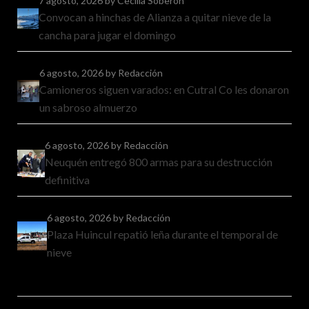
7 agosto, 2026
by Cecilia Soberón
Convocan a hinchas de Alianza a quitar nieve de la
cancha para jugar el domingo
6 agosto, 2026
by Redacción
Camioneros siguen varados: en Cutral Co les donaron
un sabroso almuerzo
6 agosto, 2026
by Redacción
Neuquén entregó 800 armas para su destrucción
definitiva
6 agosto, 2026
by Redacción
Plaza Huincul repatió leña durante el temporal de
nieve