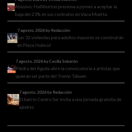
Abusivo: Halliburton presiona a pymes a aceptar la
baja del 23% en sus contratos en Vaca Muerta
7 agosto, 2026
by Redacción
Las 32 viviendas para adultos mayores se construirán
en Plaza Huincul
7 agosto, 2026
by Cecilia Soberón
Piedra del Águila abre la convocatoria a artistas que
quieran ser parte del Tremn Tahuen
7 agosto, 2026
by Redacción
El barrio Centro Sur invita a una jornada gratuita de
ajedrez