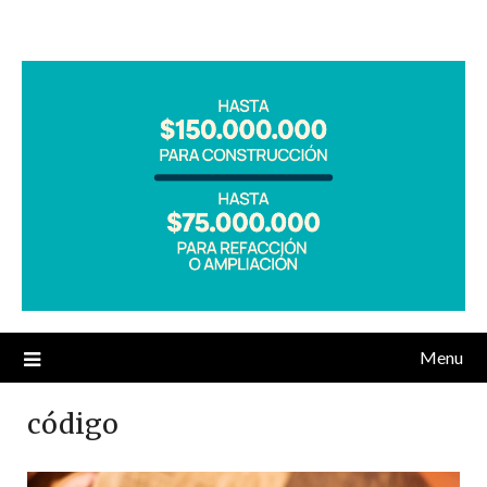
Menu
código