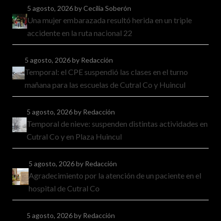
5 agosto, 2026
by Cecilia Soberón
Una mujer embarazada resultó herida en un triple
accidente en la ruta nacional 22
5 agosto, 2026
by Redacción
Temporal: el CPE suspendió las clases en el turno
mañana para las escuelas de Cutral Co y Huincul
5 agosto, 2026
by Redacción
Temporal de nieve: suspenden distintas actividades en
Cutral Co y en Plaza Huincul
5 agosto, 2026
by Redacción
Agradecimiento por la atención de un paciente en el
hospital de Cutral Co
5 agosto, 2026
by Redacción