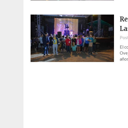
Re
La
Pos
El c
Ovej
años