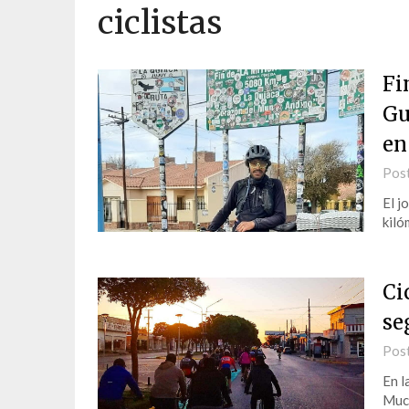
ciclistas
Fi
Gu
en
Pos
El j
kiló
Ci
se
Pos
En l
Much