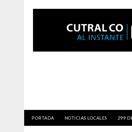
PORTADA
NOTICIAS LOCALES
299 D