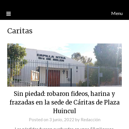
Menu
Caritas
Sin piedad: robaron fideos, harina y
frazadas en la sede de Cáritas de Plaza
Huincul
Posted on
3 junio, 2022
by
Redacción
Las pérdidas fueron evañuadas en unos 50 mil pesos.