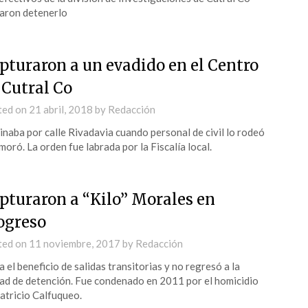
aron detenerlo
pturaron a un evadido en el Centro
 Cutral Co
ted on
21 abril, 2018
by
Redacción
naba por calle Rivadavia cuando personal de civil lo rodeó
moró. La orden fue labrada por la Fiscalía local.
pturaron a “Kilo” Morales en
ogreso
ted on
11 noviembre, 2017
by
Redacción
a el beneficio de salidas transitorias y no regresó a la
ad de detención. Fue condenado en 2011 por el homicidio
atricio Calfuqueo.