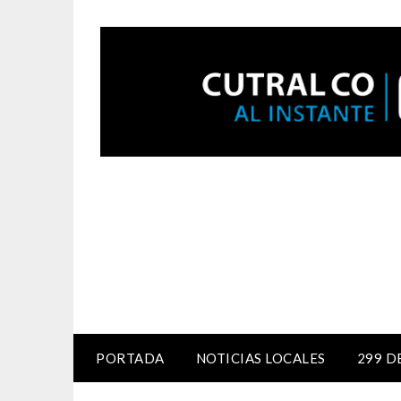
PORTADA
NOTICIAS LOCALES
299 D