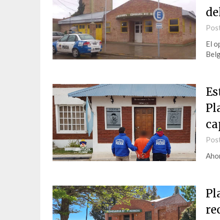
de
Pos
El o
Bel
Es
Pl
ca
Pos
Ahor
Pl
re