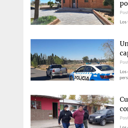
po
Pos
Los 
Un
ca
Pos
Los 
pers
Cu
co
Pos
Los 