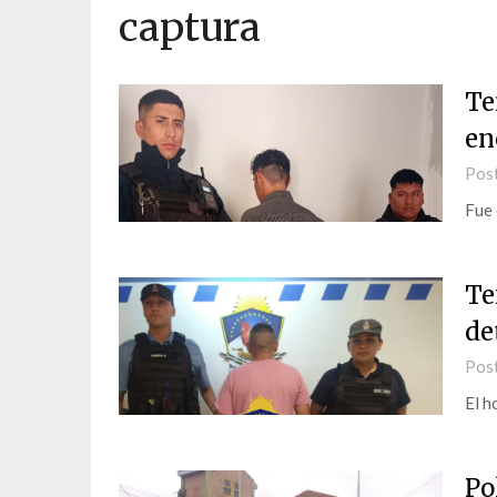
captura
Te
en
Pos
Fue 
Te
de
Pos
El h
Po