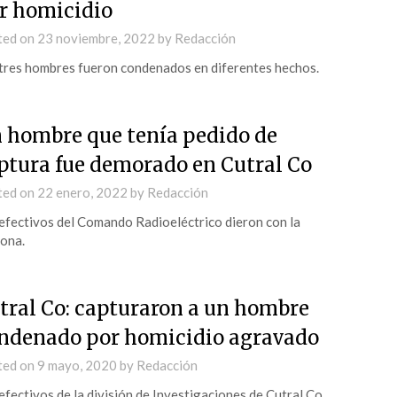
r homicidio
ted on
23 noviembre, 2022
by
Redacción
tres hombres fueron condenados en diferentes hechos.
 hombre que tenía pedido de
ptura fue demorado en Cutral Co
ted on
22 enero, 2022
by
Redacción
efectivos del Comando Radioeléctrico dieron con la
ona.
tral Co: capturaron a un hombre
ndenado por homicidio agravado
ted on
9 mayo, 2020
by
Redacción
efectivos de la división de Investigaciones de Cutral Co