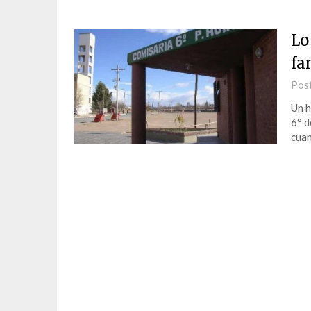
Lo
fa
Pos
Un h
6° d
cuan