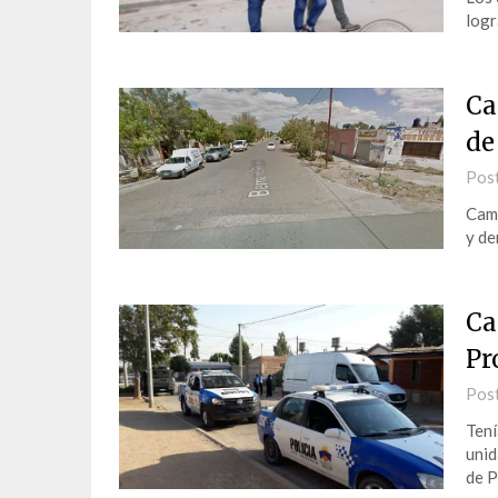
logr
Ca
de
Pos
Cami
y de
Ca
Pr
Pos
Tení
unid
de P