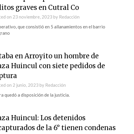
litos graves en Cutral Co
ted on
23 noviembre, 2023
by
Redacción
perativo, que consistió en 5 allanamientos en el barrio
grano
taba en Arroyito un hombre de
aza Huincul con siete pedidos de
ptura
ted on
2 junio, 2023
by
Redacción
a quedó a disposición de la justicia.
aza Huincul: Los detenidos
capturados de la 6° tienen condenas