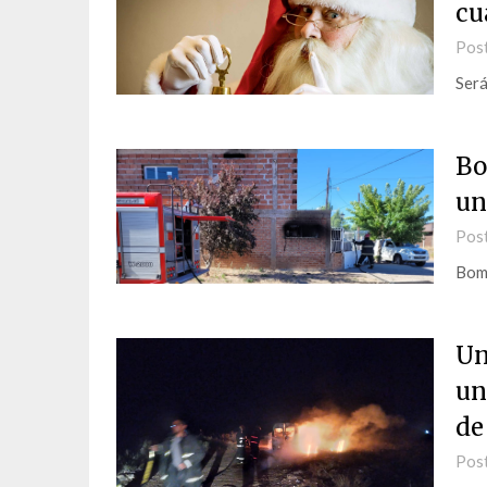
cu
Pos
Será
Bo
un
Pos
Bomb
Un
un
de
Pos