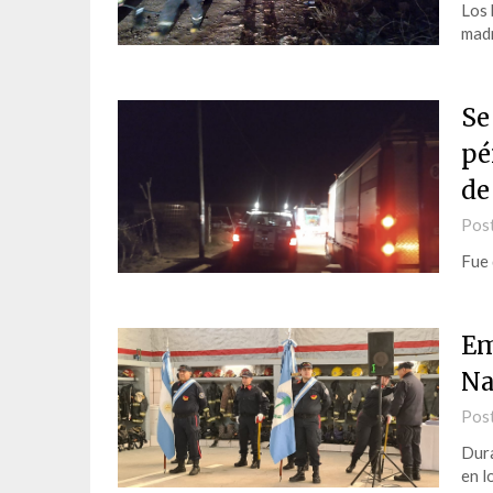
Los 
madr
Se
pé
de
Pos
Fue 
Em
Na
Pos
Dura
en l