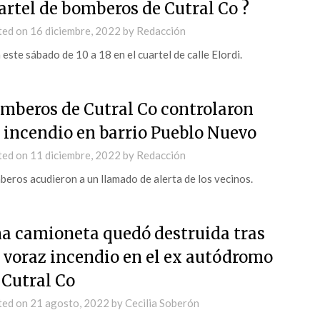
artel de bomberos de Cutral Co ?
ted on
16 diciembre, 2022
by
Redacción
 este sábado de 10 a 18 en el cuartel de calle Elordi.
mberos de Cutral Co controlaron
 incendio en barrio Pueblo Nuevo
ted on
11 diciembre, 2022
by
Redacción
eros acudieron a un llamado de alerta de los vecinos.
a camioneta quedó destruida tras
 voraz incendio en el ex autódromo
 Cutral Co
ted on
21 agosto, 2022
by
Cecilia Soberón