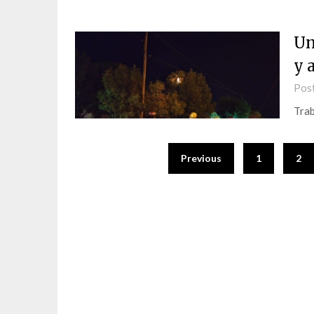
Un
y 
Pos
Trab
Previous
1
2