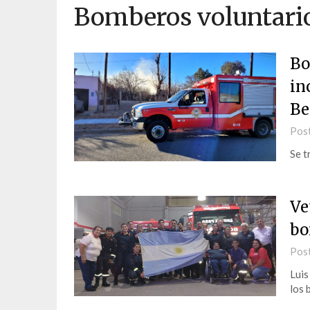
Bomberos voluntario
Bo
in
Be
Pos
Se t
Ve
bo
Pos
Luis
los 