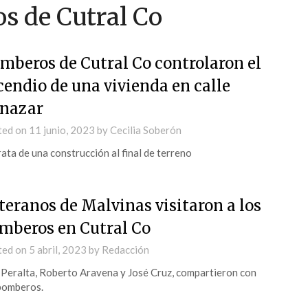
s de Cutral Co
mberos de Cutral Co controlaron el
cendio de una vivienda en calle
nazar
ted on
11 junio, 2023
by
Cecilia Soberón
rata de una construcción al final de terreno
teranos de Malvinas visitaron a los
mberos en Cutral Co
ted on
5 abril, 2023
by
Redacción
 Peralta, Roberto Aravena y José Cruz, compartieron con
bomberos.