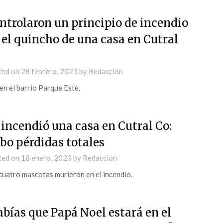
ntrolaron un principio de incendio
 el quincho de una casa en Cutral
ted on
28 febrero, 2023
by
Redacción
en el barrio Parque Este.
 incendió una casa en Cutral Co:
bo pérdidas totales
ted on
18 enero, 2023
by
Redacción
cuatro mascotas murieron en el incendio.
abías que Papá Noel estará en el