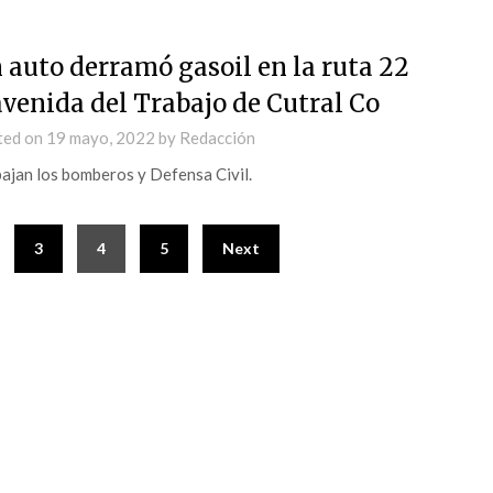
 auto derramó gasoil en la ruta 22
avenida del Trabajo de Cutral Co
ted on
19 mayo, 2022
by
Redacción
ajan los bomberos y Defensa Civil.
3
4
5
Next