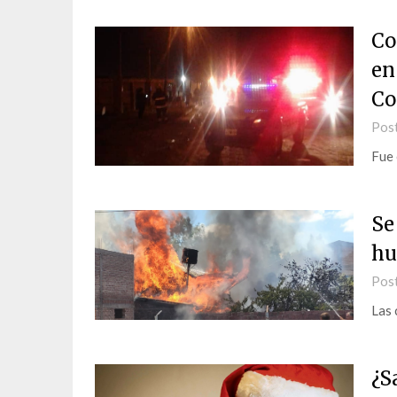
Co
en
Co
Pos
Fue 
Se
hu
Pos
Las 
¿S