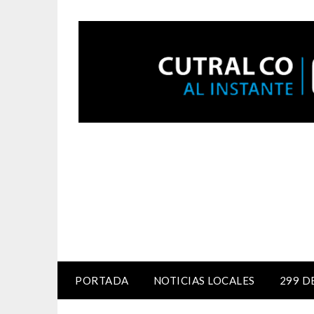
PORTADA
NOTICIAS LOCALES
299 D