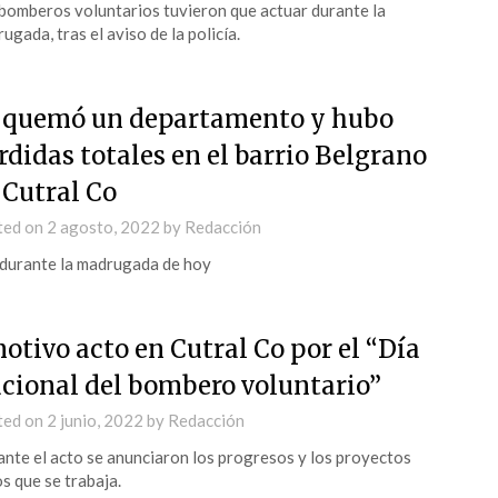
bomberos voluntarios tuvieron que actuar durante la
ugada, tras el aviso de la policía.
 quemó un departamento y hubo
rdidas totales en el barrio Belgrano
 Cutral Co
ted on
2 agosto, 2022
by
Redacción
durante la madrugada de hoy
otivo acto en Cutral Co por el “Día
cional del bombero voluntario”
ted on
2 junio, 2022
by
Redacción
nte el acto se anunciaron los progresos y los proyectos
os que se trabaja.