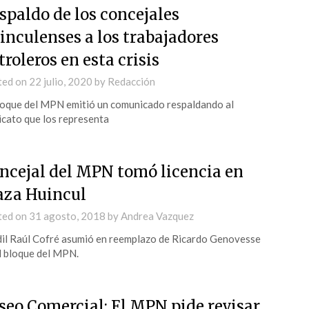
spaldo de los concejales
inculenses a los trabajadores
troleros en esta crisis
ted on
22 julio, 2020
by
Redacción
loque del MPN emitió un comunicado respaldando al
icato que los representa
ncejal del MPN tomó licencia en
aza Huincul
ted on
31 agosto, 2018
by
Andrea Vazquez
dil Raúl Cofré asumió en reemplazo de Ricardo Genovesse
l bloque del MPN.
seo Comercial: El MPN pide revisar