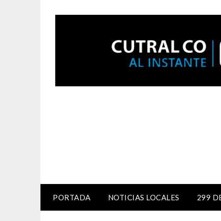
PORTADA
NOTICIAS LOCALES
299 D