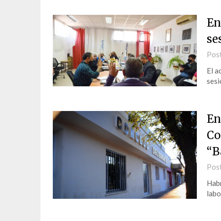
En
se
Pos
El a
sesi
En
Co
“B
Pos
Habr
labo