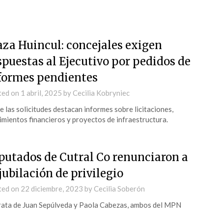
aza Huincul: concejales exigen
spuestas al Ejecutivo por pedidos de
formes pendientes
ted on
1 abril, 2025
by
Cecilia Kobryniec
e las solicitudes destacan informes sobre licitaciones,
mientos financieros y proyectos de infraestructura.
putados de Cutral Co renunciaron a
 jubilación de privilegio
ted on
22 diciembre, 2023
by
Cecilia Soberón
rata de Juan Sepúlveda y Paola Cabezas, ambos del MPN