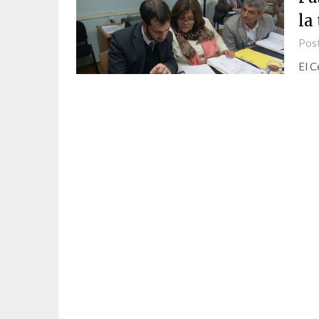
la 
Pos
El C