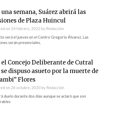
 una semana, Suárez abrirá las
siones de Plaza Huincul
ted on
24 febrero, 2022
by
Redacción
cto será el jueves en el Centro Gregorio Álvarez. Las
ones serán presenciales.
 el Concejo Deliberante de Cutral
 se dispuso asueto por la muerte de
ambi” Flores
ted on
26 octubre, 2020
by
Redacción
á duelo durante dos días aunque se aclaró que son
rables