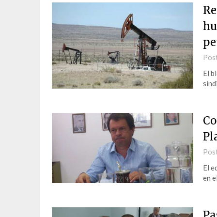
Re
hu
pe
Pos
El b
sind
Co
Pl
Pos
El e
en e
Pa