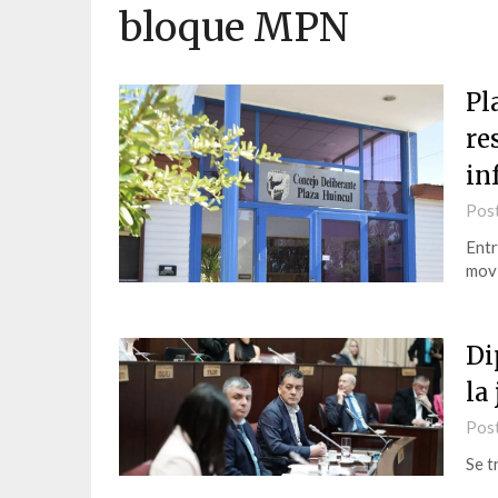
bloque MPN
Pl
re
in
Pos
Entr
movi
Di
la
Pos
Se t