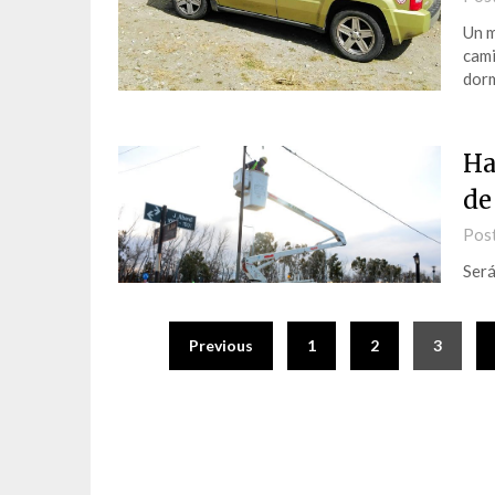
Un m
cami
dorm
Ha
de
Pos
Será
Previous
1
2
3