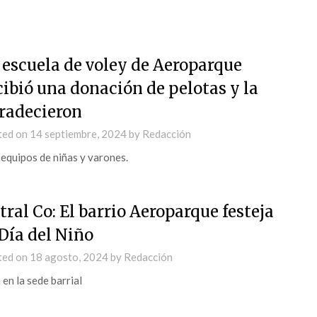
 escuela de voley de Aeroparque
cibió una donación de pelotas y la
radecieron
ted on
14 septiembre, 2024
by
Redacción
equipos de niñas y varones.
tral Co: El barrio Aeroparque festeja
 Día del Niño
ted on
18 agosto, 2024
by
Redacción
 en la sede barrial