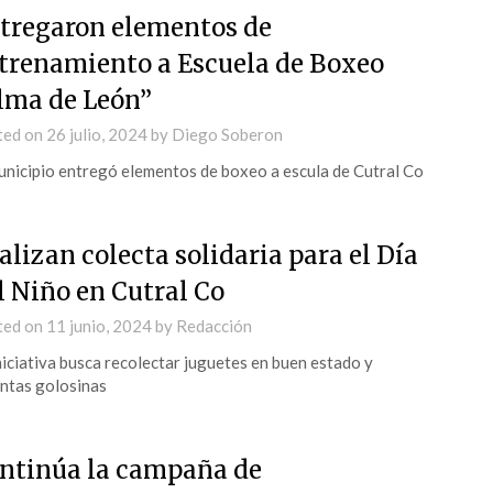
tregaron elementos de
trenamiento a Escuela de Boxeo
lma de León”
ted on
26 julio, 2024
by
Diego Soberon
unicipio entregó elementos de boxeo a escula de Cutral Co
alizan colecta solidaria para el Día
l Niño en Cutral Co
ted on
11 junio, 2024
by
Redacción
niciativa busca recolectar juguetes en buen estado y
intas golosinas
ntinúa la campaña de