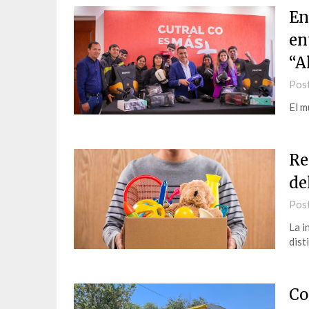
En
en
“A
Pos
El m
Re
de
Pos
La i
dist
Co