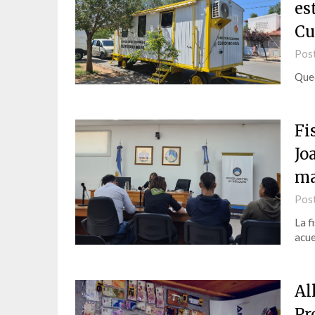
es
Cu
Pos
Qued
Fi
Jo
ma
Pos
La f
acu
Al
Pr