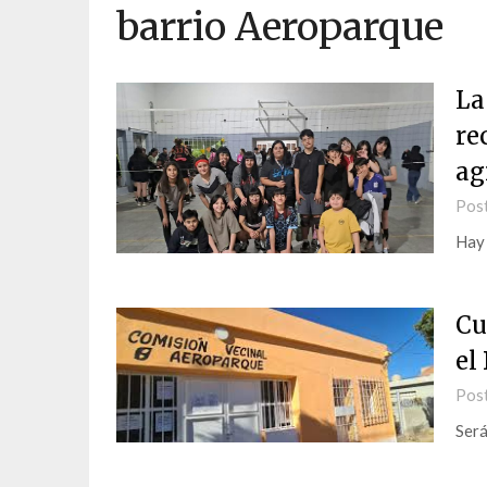
barrio Aeroparque
La
re
ag
Pos
Hay 
Cu
el
Pos
Será