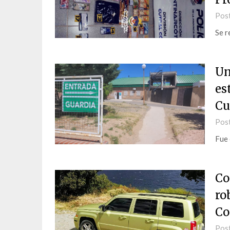
Pos
Se r
Un
es
Cu
Pos
Fue 
Co
ro
Co
Pos