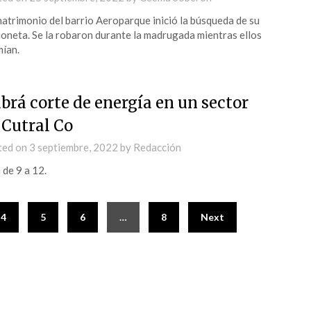
atrimonio del barrio Aeroparque inició la búsqueda de su
oneta. Se la robaron durante la madrugada mientras ellos
ían.
brá corte de energía en un sector
 Cutral Co
ted on
3 septiembre, 2022
by
Redacción
 de 9 a 12.
4
5
6
…
8
Next