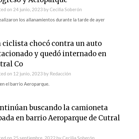
ted on
24 junio, 2023
by
Cecilia Soberón
ealizaron los allanamientos durante la tarde de ayer
 ciclista chocó contra un auto
tacionado y quedó internado en
tral Co
ted on
12 junio, 2023
by
Redacción
en el barrio Aeroparque.
ntinúan buscando la camioneta
bada en barrio Aeroparque de Cutral
ted on
25 septiembre, 2022
by
Cecilia Soberón