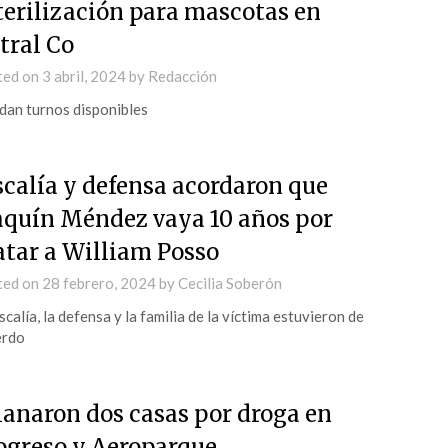
terilización para mascotas en
tral Co
ted on
3 abril, 2024
by
Redacción
an turnos disponibles
scalía y defensa acordaron que
aquín Méndez vaya 10 años por
tar a William Posso
ted on
28 febrero, 2024
by
Cecilia Soberón
iscalía, la defensa y la familia de la víctima estuvieron de
erdo
lanaron dos casas por droga en
ogreso y Aeroparque