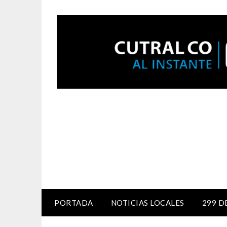
PORTADA
NOTICIAS LOCALES
299 D