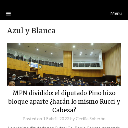
Menu
Azul y Blanca
MPN dividido: el diputado Pino hizo
bloque aparte ¿harán lo mismo Rucci y
Cabeza?
Posted on
19 abril, 2023
by
Cecilia Soberón
La próxima diputada por Cutral Co, Paola Cabeza, responde