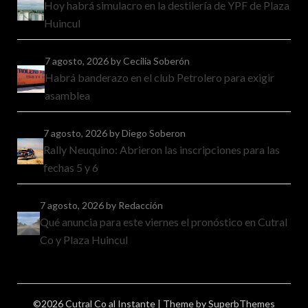
Hoy habrá simulacro en la destilería de YPF de Plaza
Huincul
7 agosto, 2026
by Cecilia Soberón
Habrá banderazo en el club Petrolero para exigir
asamblea
7 agosto, 2026
by Diego Soberon
Rally Neuquino: Abrieron las inscripciones para las
fechas 5 y 6
7 agosto, 2026
by Redacción
Qué anuncia para este viernes el pronóstico en Cutral
Co y Plaza Huincul
©2026 Cutral Co al Instante
| Theme by
SuperbThemes