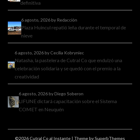
definitiva
6 agosto, 2026
by Redacción
Plaza Huincul repatió leña durante el temporal de
nieve
6 agosto, 2026
by Cecilia Kobryniec
Natasha, la pastelera de Cutral Co que endulzó una
celebración solidaria y se quedó con el premio a la
creatividad
6 agosto, 2026
by Diego Soberon
LIFUNE dictará capacitación sobre el Sistema
COMET en Neuquén
©2026 Cutral Co al Instante
| Theme by
SuperbThemes