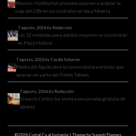
Abusivo: Halliburton presiona a pymes a aceptar la
baja del 23% en sus contratos en Vaca Muerta
7 agosto, 2026
by Redacción
Las 32 viviendas para adultos mayores se construirán
en Plaza Huincul
7 agosto, 2026
by Cecilia Soberón
Piedra del Águila abre la convocatoria a artistas que
quieran ser parte del Tremn Tahuen
7 agosto, 2026
by Redacción
El barrio Centro Sur invita a una jornada gratuita de
ajedrez
©2026 Cutral Co al Instante
| Theme by
SuperbThemes