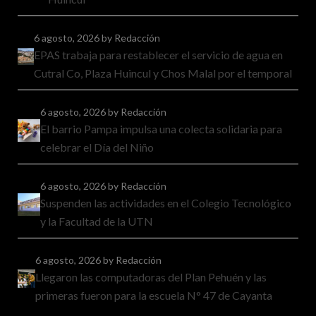
6 agosto, 2026
by Redacción
EPAS trabaja para restablecer el servicio de agua en
Cutral Co, Plaza Huincul y Chos Malal por el temporal
6 agosto, 2026
by Redacción
El barrio Pampa impulsa una colecta solidaria para
celebrar el Día del Niño
6 agosto, 2026
by Redacción
Suspenden las actividades en el Colegio Tecnológico
y la Facultad de la UTN
6 agosto, 2026
by Redacción
Llegaron las computadoras del Plan Pehuén y las
primeras fueron para la escuela N° 47 de Cayanta