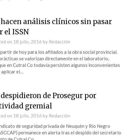
 hacen análisis clínicos sin pasar
r el ISSN
ted on
18 julio, 2016
by
Redacción
 partir de hoy para los afiliados a la obra social provincial.
prácticas se valorizan directamente en el laboratorio,
ue en Cutral Co todavía persisten algunos inconvenientes
 aplicar el…
 despidieron de Prosegur por
tividad gremial
ted on
18 julio, 2016
by
Redacción
indicato de seguridad privada de Neuquén y Río Negro
SCCAP) permanece en alerta tras el despido del secretario
nto de Cutral Co.