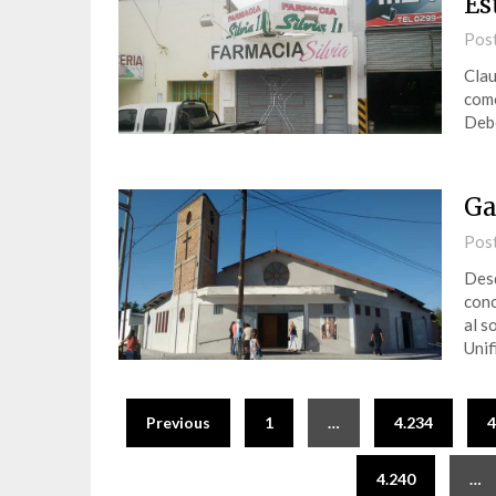
Es
Pos
Clau
como
Debe
Ga
Pos
Desd
cono
al s
Unif
Previous
1
…
4.234
4
4.240
…