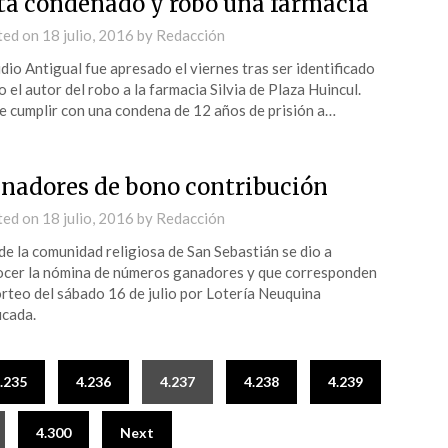
tá condenado y robó una farmacia
ted on
18 julio, 2016
by
Redacción
dio Antigual fue apresado el viernes tras ser identificado
 el autor del robo a la farmacia Silvia de Plaza Huincul.
 cumplir con una condena de 12 años de prisión a…
nadores de bono contribución
ted on
18 julio, 2016
by
Redacción
e la comunidad religiosa de San Sebastián se dio a
cer la nómina de números ganadores y que corresponden
orteo del sábado 16 de julio por Lotería Neuquina
icada.
.235
4.236
4.237
4.238
4.239
4.300
Next