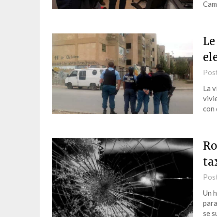
Camp
Le
el
Pos
La v
vivi
con 
Ro
ta
Pos
Un h
para
se s