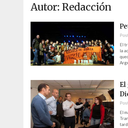
Autor:
Redacción
Pe
Pos
El t
la a
qued
Arge
El
Di
Pos
El m
Tran
tard