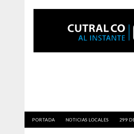
PORTADA
NOTICIAS LOCALES
299 D