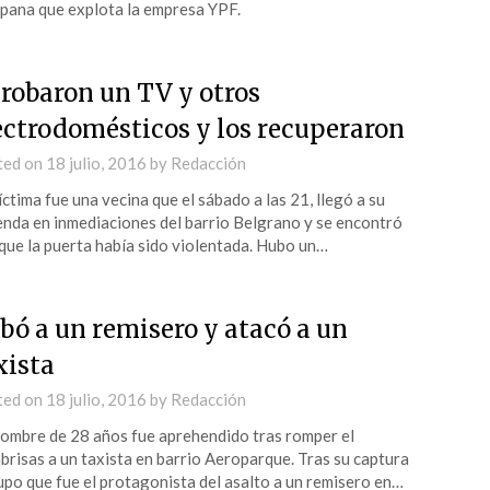
ana que explota la empresa YPF.
 robaron un TV y otros
ectrodomésticos y los recuperaron
ted on
18 julio, 2016
by
Redacción
íctima fue una vecina que el sábado a las 21, llegó a su
enda en inmediaciones del barrio Belgrano y se encontró
que la puerta había sido violentada. Hubo un…
bó a un remisero y atacó a un
xista
ted on
18 julio, 2016
by
Redacción
ombre de 28 años fue aprehendido tras romper el
brisas a un taxista en barrio Aeroparque. Tras su captura
upo que fue el protagonista del asalto a un remisero en…