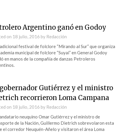
trolero Argentino ganó en Godoy
ted on
18 julio, 2016
by
Redacción
radicional festival de folclore “Mirando al Sur” que organiza
cademia municipal de folclore “Suyai” en General Godoy
ó en manos de la compañía de danzas Petroleros
ntinos.
 gobernador Gutiérrez y el ministro
etrich recorrieron Loma Campana
ted on
18 julio, 2016
by
Redacción
andatario neuquino Omar Gutiérrez y el ministro de
sporte de la Nación, Guillermo Dietrich sobrevolaron esta
e el corredor Neuquén-Añelo y visitaron el área Loma