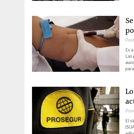
Se
po
Pos
Es a
Las 
aunq
para
Lo
ac
Pos
El s
(SUA
adju