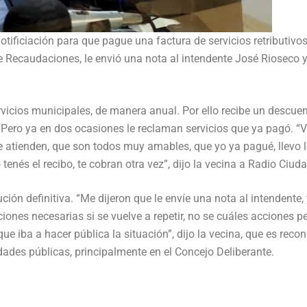
otificiación para que pague una factura de servicios retributivo
e Recaudaciones, le envió una nota al intendente José Rioseco 
vicios municipales, de manera anual. Por ello recibe un descuen
Pero ya en dos ocasiones le reclaman servicios que ya pagó. “
me atienden, que son todos muy amables, que yo ya pagué, llevo 
tenés el recibo, te cobran otra vez”, dijo la vecina a Radio Ciuda
ción definitiva. “Me dijeron que le envíe una nota al intendente, 
ciones necesarias si se vuelve a repetir, no se cuáles acciones p
ue iba a hacer pública la situación”, dijo la vecina, que es reco
ades públicas, principalmente en el Concejo Deliberante.