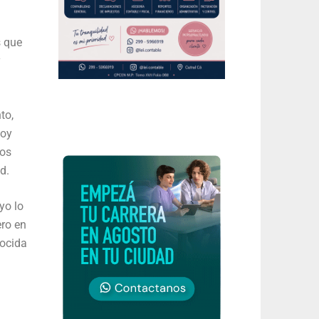
s que
y
to,
Voy
los
d.
yo lo
ero en
nocida