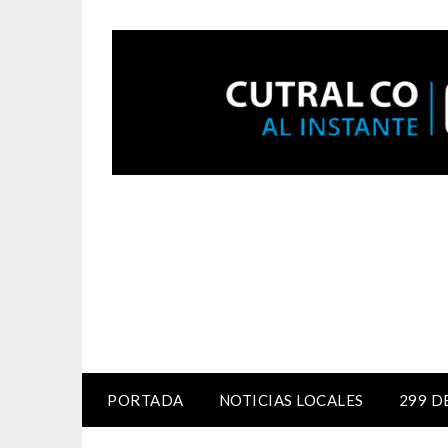
PORTADA
NOTICIAS LOCALES
299 D